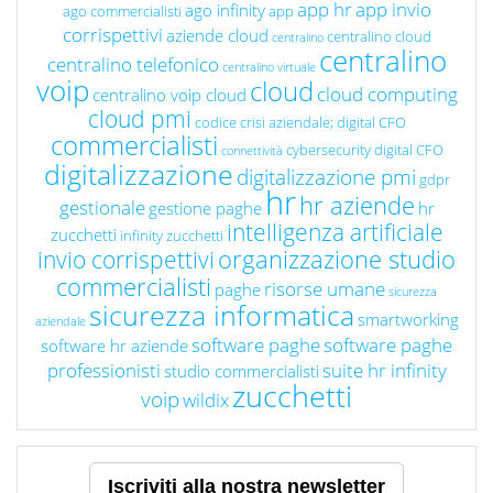
app hr
app invio
ago infinity
ago commercialisti
app
corrispettivi
aziende cloud
centralino cloud
centralino
centralino
centralino telefonico
centralino virtuale
voip
cloud
cloud computing
centralino voip cloud
cloud pmi
codice crisi aziendale; digital CFO
commercialisti
cybersecurity
digital CFO
connettività
digitalizzazione
digitalizzazione pmi
gdpr
hr
hr aziende
gestionale
gestione paghe
hr
intelligenza artificiale
zucchetti
infinity zucchetti
organizzazione studio
invio corrispettivi
commercialisti
risorse umane
paghe
sicurezza
sicurezza informatica
smartworking
aziendale
software paghe
software paghe
software hr aziende
professionisti
suite hr infinity
studio commercialisti
zucchetti
voip
wildix
Iscriviti alla nostra newsletter