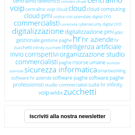
centralino telefonico
centralino virtuale
voip
cloud
cloud computing
centralino voip cloud
cloud pmi
codice crisi aziendale; digital CFO
commercialisti
cybersecurity
digital CFO
connettività
digitalizzazione
digitalizzazione pmi
gdpr
hr
hr aziende
gestionale
gestione paghe
hr
intelligenza artificiale
zucchetti
infinity zucchetti
organizzazione studio
invio corrispettivi
commercialisti
risorse umane
paghe
sicurezza
sicurezza informatica
smartworking
aziendale
software paghe
software paghe
software hr aziende
professionisti
suite hr infinity
studio commercialisti
zucchetti
voip
wildix
Iscriviti alla nostra newsletter