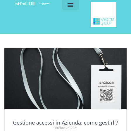
blog e news
my sabicom
Gestione accessi in Azienda: come gestirli?
Ottobre 28, 2021