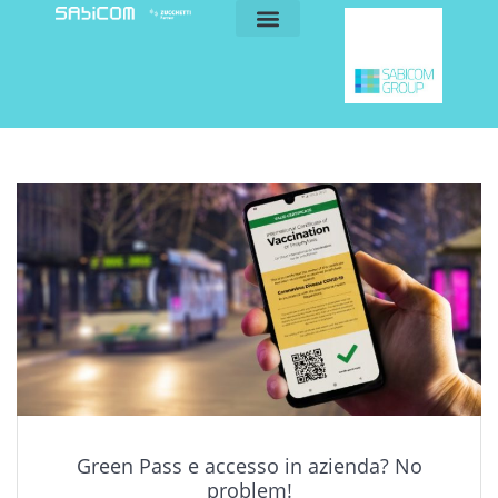
blog e news
my sabicom
Green Pass e accesso in azienda? No
problem!