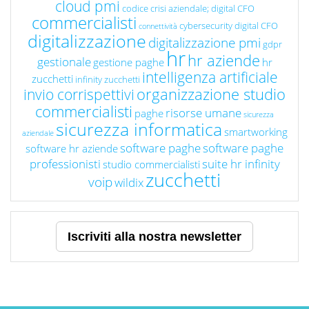
cloud pmi
codice crisi aziendale; digital CFO
commercialisti
cybersecurity
digital CFO
connettività
digitalizzazione
digitalizzazione pmi
gdpr
hr
hr aziende
gestionale
gestione paghe
hr
intelligenza artificiale
zucchetti
infinity zucchetti
organizzazione studio
invio corrispettivi
commercialisti
risorse umane
paghe
sicurezza
sicurezza informatica
smartworking
aziendale
software paghe
software paghe
software hr aziende
professionisti
suite hr infinity
studio commercialisti
zucchetti
voip
wildix
Iscriviti alla nostra newsletter