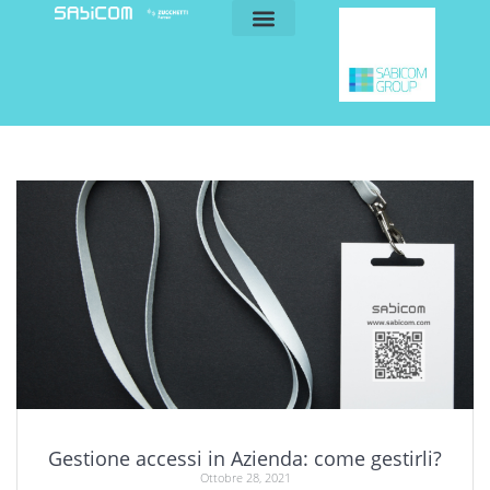
blog e news
my sabicom
Gestione accessi in Azienda: come gestirli?
Ottobre 28, 2021