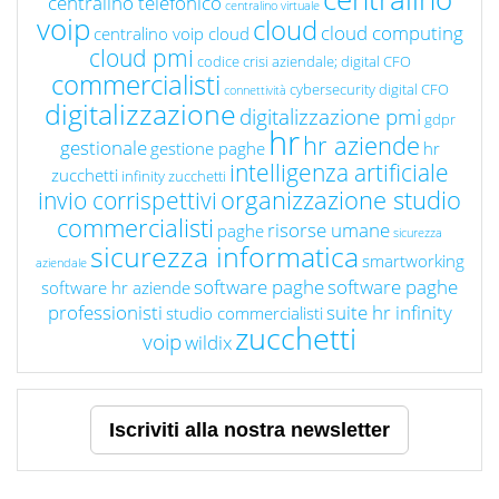
centralino telefonico
centralino virtuale
voip
cloud
cloud computing
centralino voip cloud
cloud pmi
codice crisi aziendale; digital CFO
commercialisti
cybersecurity
digital CFO
connettività
digitalizzazione
digitalizzazione pmi
gdpr
hr
hr aziende
gestionale
gestione paghe
hr
intelligenza artificiale
zucchetti
infinity zucchetti
organizzazione studio
invio corrispettivi
commercialisti
risorse umane
paghe
sicurezza
sicurezza informatica
smartworking
aziendale
software paghe
software paghe
software hr aziende
professionisti
suite hr infinity
studio commercialisti
zucchetti
voip
wildix
Iscriviti alla nostra newsletter