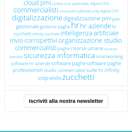
cloud pmi
codice crisi aziendale; digital CFO
commercialisti
cybersecurity
digital CFO
connettività
digitalizzazione
digitalizzazione pmi
gdpr
hr
hr aziende
gestionale
gestione paghe
hr
intelligenza artificiale
zucchetti
infinity zucchetti
organizzazione studio
invio corrispettivi
commercialisti
risorse umane
paghe
sicurezza
sicurezza informatica
smartworking
aziendale
software paghe
software paghe
software hr aziende
professionisti
suite hr infinity
studio commercialisti
zucchetti
voip
wildix
Iscriviti alla nostra newsletter