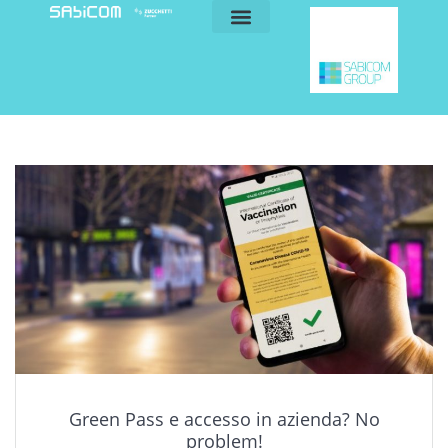
blog e news
my sabicom
Green Pass e accesso in azienda? No
problem!