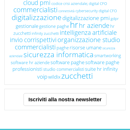
cloud pmi
codice crisi aziendale; digital CFO
commercialisti
cybersecurity
digital CFO
connettività
digitalizzazione
digitalizzazione pmi
gdpr
hr
hr aziende
gestionale
gestione paghe
hr
intelligenza artificiale
zucchetti
infinity zucchetti
organizzazione studio
invio corrispettivi
commercialisti
risorse umane
paghe
sicurezza
sicurezza informatica
smartworking
aziendale
software paghe
software paghe
software hr aziende
professionisti
suite hr infinity
studio commercialisti
zucchetti
voip
wildix
Iscriviti alla nostra newsletter