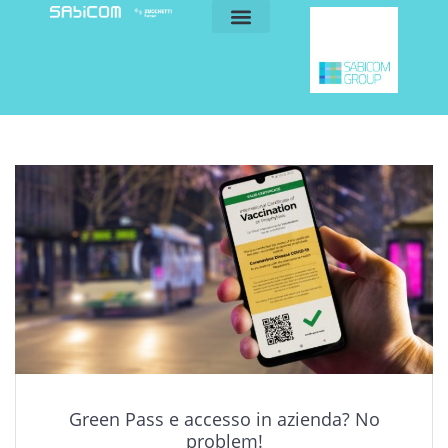
blog e news
my sabicom
Green Pass e accesso in azienda? No
problem!