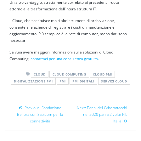
Un altro vantaggio, strettamente correlato ai precedenti, ruota
attorno alla trasformazione dell’intera struttura IT.
Il Cloud, che sostituisce molti altri strumenti di archiviazione,
consente alle aziende di registrare i costi di manutenzione e
aggiornamento. Più semplice è la rete di computer, meno dati sono
necessari.
Se vuoi avere maggiori informazioni sulle soluzioni di Cloud
Computing,
contattaci per una consulenza gratuita.
CLOUD
CLOUD COMPUTING
CLOUD PMI
DIGITALIZZAZIONE PMI
PMI
PMI DIGITALI
SERVIZI CLOUD
Previous:
Fondazione
Next:
Danni dei Cyberattacchi
Bellora con Sabicom per la
nel 2020 pari a 2 volte PIL
connettività
Italia