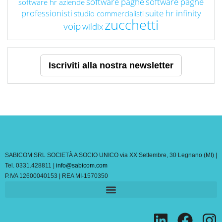
software paghe
software paghe
software hr aziende
professionisti
suite hr infinity
studio commercialisti
zucchetti
voip
wildix
Iscriviti alla nostra newsletter
SABICOM SRL SOCIETÀ A SOCIO UNICO via XX Settembre, 30 Legnano (MI) |
Tel. 0331.428811 |
info@sabicom.com
P.IVA 12600040153 | REA MI-1570350