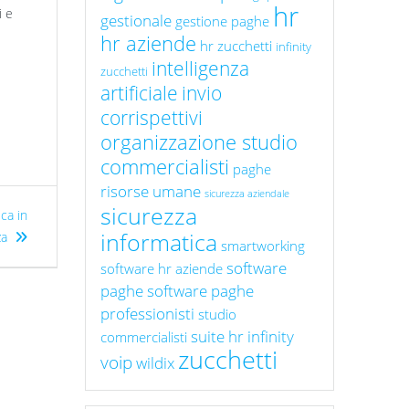
hr
i e
gestionale
gestione paghe
hr aziende
hr zucchetti
infinity
intelligenza
zucchetti
artificiale
invio
corrispettivi
organizzazione studio
commercialisti
paghe
risorse umane
sicurezza aziendale
sicurezza
ca in
informatica
za
smartworking
software
software hr aziende
paghe
software paghe
professionisti
studio
suite hr infinity
commercialisti
zucchetti
voip
wildix