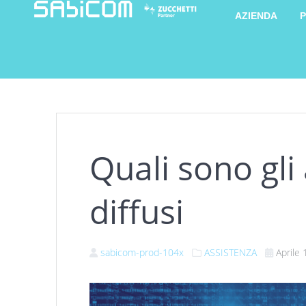
AZIENDA
P
Quali sono gli
diffusi
sabicom-prod-104x
ASSISTENZA
Aprile