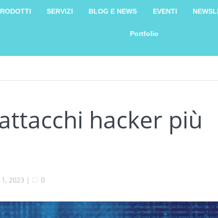
RODOTTI
SERVIZI
BLOG E NEWS
EVENTI
NEWSL
Portfolio
 attacchi hacker più
 11, 2023
|
0