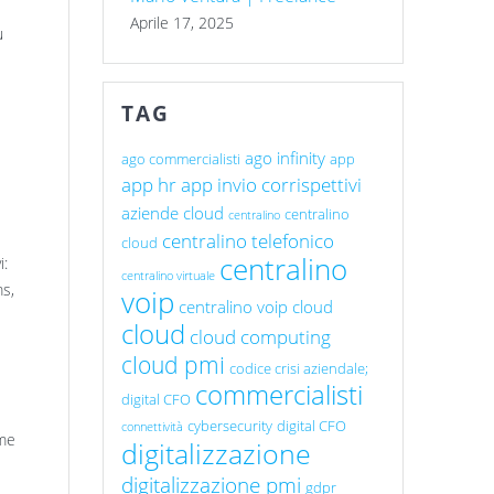
Aprile 17, 2025
ù
TAG
ago infinity
ago commercialisti
app
app hr
app invio corrispettivi
aziende cloud
centralino
centralino
centralino telefonico
cloud
centralino
i:
centralino virtuale
ms,
voip
centralino voip cloud
cloud
cloud computing
cloud pmi
codice crisi aziendale;
i
commercialisti
digital CFO
cybersecurity
digital CFO
connettività
ome
digitalizzazione
digitalizzazione pmi
gdpr