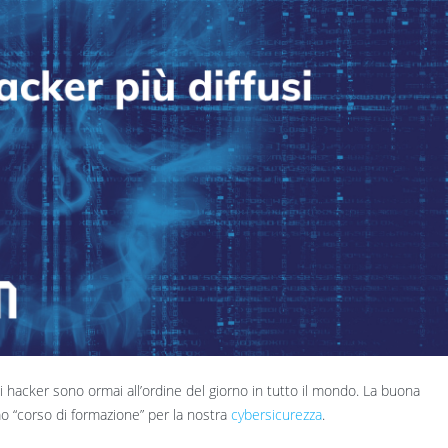
hi hacker sono ormai all’ordine del giorno in tutto il mondo. La buona
o “corso di formazione” per la nostra
cybersicurezza
.