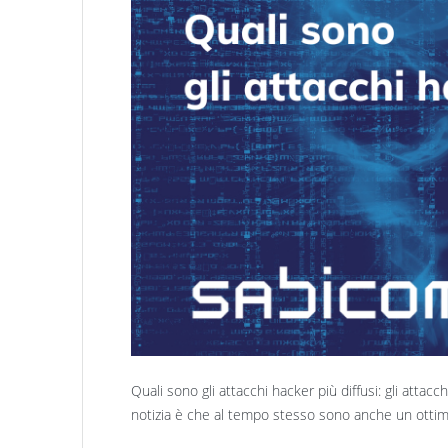
Quali sono gli attacchi hacker più diffusi: g
li attacc
notizia è che al tempo stesso sono anche un ottim