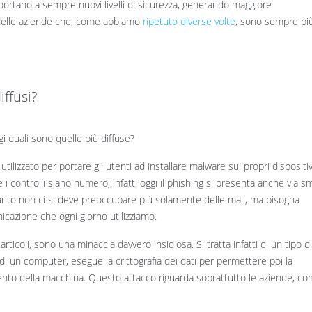
portano a sempre nuovi livelli di sicurezza, generando maggiore
 delle aziende che, come abbiamo
ripetuto diverse volte
, sono sempre pi
iffusi?
quali sono quelle più diffuse?
utilizzato per portare gli utenti ad installare malware sui propri dispositiv
i controlli siano numero, infatti oggi il phishing si presenta anche via s
anto non ci si deve preoccupare più solamente delle mail, ma bisogna
nicazione che ogni giorno utilizziamo.
rticoli, sono una minaccia davvero insidiosa. Si tratta infatti di un tipo d
di un computer, esegue la crittografia dei dati per permettere poi la
namento della macchina. Questo attacco riguarda soprattutto le aziende, c