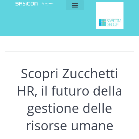
blog e news
my sabicom
Scopri Zucchetti
HR, il futuro della
gestione delle
risorse umane