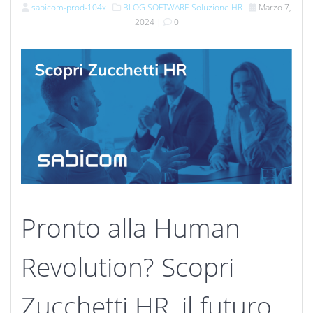
sabicom-prod-104x
BLOG
SOFTWARE
Soluzione HR
Marzo 7,
2024
|
0
Pronto alla Human
Revolution? Scopri
Zucchetti HR, il futuro