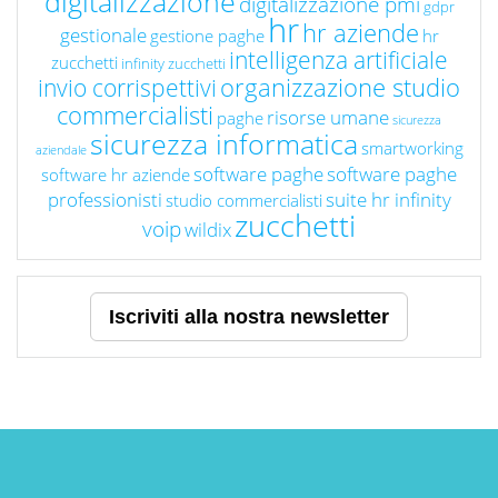
digitalizzazione
digitalizzazione pmi
gdpr
hr
hr aziende
gestionale
gestione paghe
hr
intelligenza artificiale
zucchetti
infinity zucchetti
organizzazione studio
invio corrispettivi
commercialisti
risorse umane
paghe
sicurezza
sicurezza informatica
smartworking
aziendale
software paghe
software paghe
software hr aziende
professionisti
suite hr infinity
studio commercialisti
zucchetti
voip
wildix
Iscriviti alla nostra newsletter