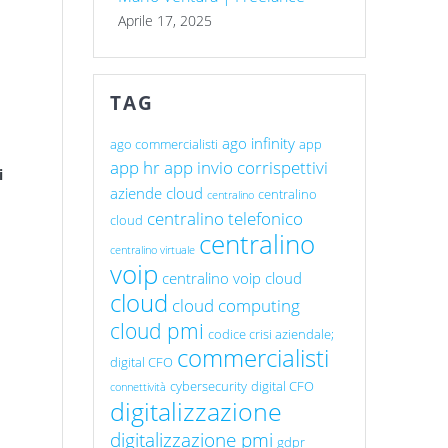
Aprile 17, 2025
TAG
ago infinity
ago commercialisti
app
app hr
app invio corrispettivi
i
aziende cloud
centralino
centralino
centralino telefonico
cloud
centralino
centralino virtuale
voip
centralino voip cloud
cloud
cloud computing
cloud pmi
codice crisi aziendale;
commercialisti
digital CFO
cybersecurity
digital CFO
connettività
digitalizzazione
digitalizzazione pmi
gdpr