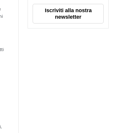
e
Iscriviti alla nostra
hi
newsletter
tti
,