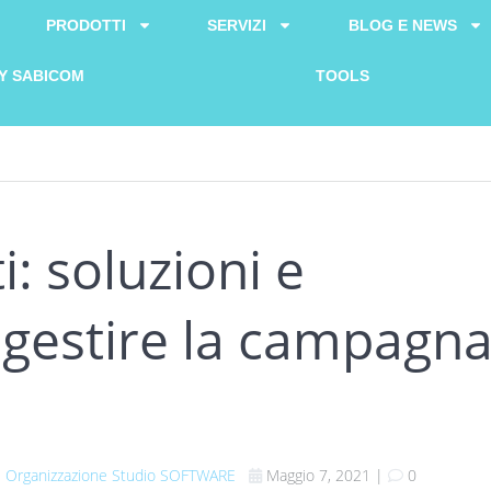
PRODOTTI
SERVIZI
BLOG E NEWS
Y SABICOM
TOOLS
: soluzioni e
 gestire la campagn
 Organizzazione Studio
SOFTWARE
Maggio 7, 2021
|
0