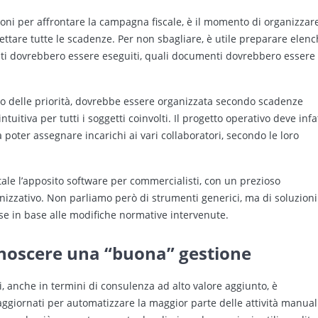
oni per affrontare la campagna fiscale, è il momento di organizzar
ttare tutte le scadenze. Per non sbagliare, è utile preparare elenc
mpiti dovrebbero essere eseguiti, quali documenti dovrebbero essere
nto delle priorità, dovrebbe essere organizzata secondo scadenze
uitiva per tutti i soggetti coinvolti. Il progetto operativo deve infa
 poter assegnare incarichi ai vari collaboratori, secondo le loro
le l’apposito software per commercialisti, con un prezioso
anizzativo. Non parliamo però di strumenti generici, ma di soluzioni
se in base alle modifiche normative intervenute.
onoscere una “buona” gestione
nti, anche in termini di consulenza ad alto valore aggiunto, è
aggiornati per automatizzare la maggior parte delle attività manuali