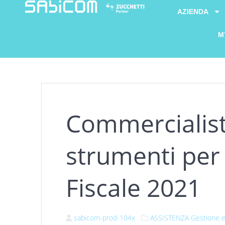
AZIENDA
M
Commercialisti
strumenti per
Fiscale 2021
sabicom-prod-104x
ASSISTENZA
Gestione e