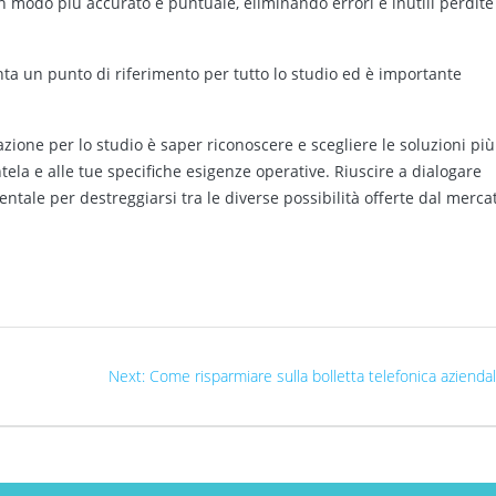
i in modo più accurato e puntuale, eliminando errori e inutili perdite
ta un punto di riferimento per tutto lo studio ed è importante
.
azione per lo studio è saper riconoscere e scegliere le soluzioni più
ientela e alle tue specifiche esigenze operative. Riuscire a dialogare
ntale per destreggiarsi tra le diverse possibilità offerte dal merca
Next:
Come risparmiare sulla bolletta telefonica azienda