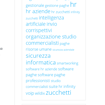
hr
gestionale
gestione paghe
hr aziende
hr zucchetti
infinity
intelligenza
zucchetti
artificiale
invio
corrispettivi
organizzazione studio
commercialisti
paghe
ma
risorse umane
sicurezza aziendale
sicurezza
,
informatica
smartworking
software
software hr aziende
paghe
software paghe
professionisti
studio
suite hr infinity
commercialisti
zucchetti
voip
wildix