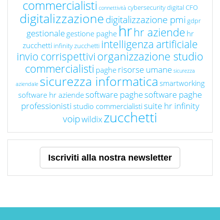
commercialisti
cybersecurity
digital CFO
connettività
digitalizzazione
digitalizzazione pmi
gdpr
hr
hr aziende
gestionale
gestione paghe
hr
intelligenza artificiale
zucchetti
infinity zucchetti
organizzazione studio
invio corrispettivi
commercialisti
risorse umane
paghe
sicurezza
sicurezza informatica
smartworking
aziendale
software paghe
software paghe
software hr aziende
professionisti
suite hr infinity
studio commercialisti
zucchetti
voip
wildix
Iscriviti alla nostra newsletter