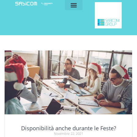
blog e news
my sabicom
Disponibilità anche durante le Feste?
Novembre 22, 2021