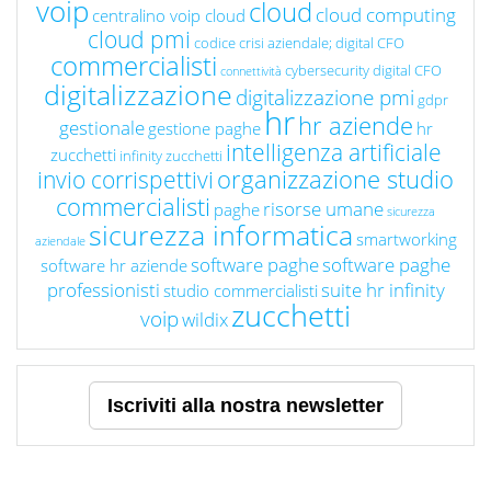
voip
cloud
cloud computing
centralino voip cloud
cloud pmi
codice crisi aziendale; digital CFO
commercialisti
cybersecurity
digital CFO
connettività
digitalizzazione
digitalizzazione pmi
gdpr
hr
hr aziende
gestionale
gestione paghe
hr
intelligenza artificiale
zucchetti
infinity zucchetti
organizzazione studio
invio corrispettivi
commercialisti
risorse umane
paghe
sicurezza
sicurezza informatica
smartworking
aziendale
software paghe
software paghe
software hr aziende
professionisti
suite hr infinity
studio commercialisti
zucchetti
voip
wildix
Iscriviti alla nostra newsletter