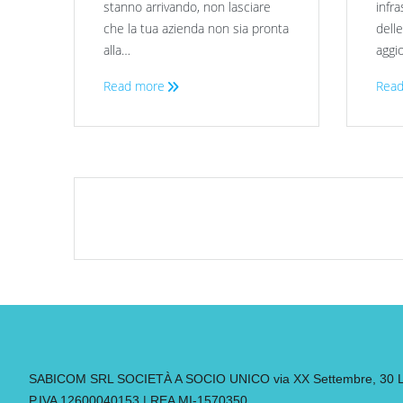
stanno arrivando, non lasciare
infra
che la tua azienda non sia pronta
dell
alla…
aggi
Read more
Read
SABICOM SRL SOCIETÀ A SOCIO UNICO via XX Settembre, 30 Leg
P.IVA 12600040153 | REA MI-1570350