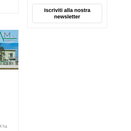
Iscriviti alla nostra
newsletter
di
M ha