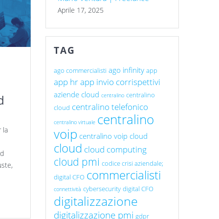
Aprile 17, 2025
TAG
ago infinity
ago commercialisti
app
app hr
app invio corrispettivi
aziende cloud
centralino
d
centralino
centralino telefonico
cloud
centralino
centralino virtuale
 la
voip
centralino voip cloud
cloud
cloud computing
ud
cloud pmi
codice crisi aziendale;
uste,
commercialisti
digital CFO
cybersecurity
digital CFO
connettività
digitalizzazione
digitalizzazione pmi
gdpr