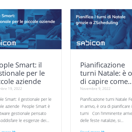
ople Smart: il
Pianificazione
stionale per le
turni Natale: è 
ccole aziende
di capire come
fare
mbre 19, 2022
Novembre 9, 2022
e Smart: il gestionale per le
Pianificazione turni Natale F
ole aziende People Smart è
in arrivo, è ora di pianificare 
oftware gestionale pensato
turni Con l’imminente arriv
soddisfare le esigenze dei…
delle feste natalizie, si…