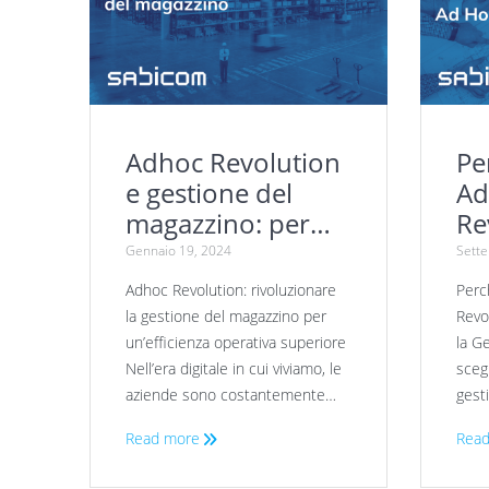
Adhoc Revolution
Pe
e gestione del
Ad
magazzino: per
Re
un’efficienza
Sc
Gennaio 19, 2024
Sett
operativa
Ge
Adhoc Revolution: rivoluzionare
Perc
superiore
Az
la gestione del magazzino per
Revo
un’efficienza operativa superiore
la G
Nell’era digitale in cui viviamo, le
sceg
aziende sono costantemente…
gest
Read more
Read