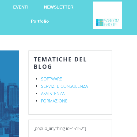
EVENTI
NEWSLETTER
Portfolio
TEMATICHE DEL
BLOG
SOFTWARE
SERVIZI E CONSULENZA
ASSISTENZA
FORMAZIONE
[popup_anything id="5152"]