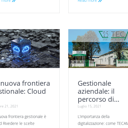
 more
Read more
 nuova frontiera
Gestionale
stionale: Cloud
aziendale: il
percorso di
digitalizzazione 
re 21, 2021
Luglio 15, 2021
TECAM
uova frontiera gestionale è
L’importanza della
d Rivedere le scelte
digitalizzazione: come TECA