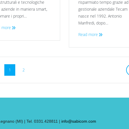
strutturali e tecnologiche
risparmiato tempo grazie ad
e aziende in maniera smart,
gestionale aziendale Tecam
ornare i propri…
nasce nel 1992. Antonio
Manfredi, dopo…
 more
Read more
1
2
nano (MI) | Tel. 0331.428811 |
info@sabicom.com