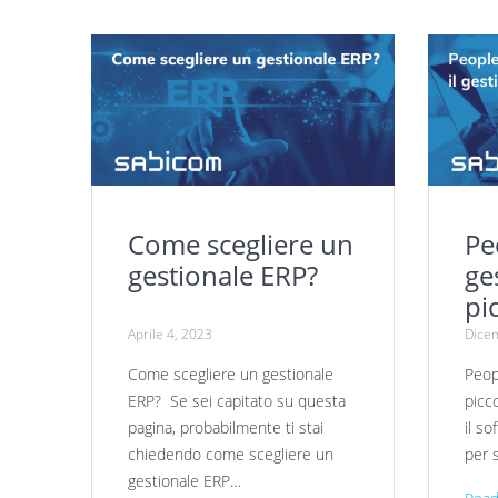
Come scegliere un
Pe
gestionale ERP?
ge
pi
Aprile 4, 2023
Dice
Come scegliere un gestionale
Peopl
ERP? Se sei capitato su questa
picc
pagina, probabilmente ti stai
il s
chiedendo come scegliere un
per 
gestionale ERP…