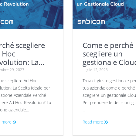
rché scegliere
Come e perché
 Hoc
scegliere un
volution: La
gestionale Clou
elta Ideale per la
embre 29, 2023
Luglio 12, 2023
stione
hé scegliere Ad Hoc
Trova il giusto gestionale per
iendale
lution: La Scelta Ideale per
tua azienda: come e perché
estione Aziendale Perché
scegliere un gestionale Clo
liere Ad Hoc Revolution? La
Per prendere le decisioni gi
ione aziendale…
…
 more
Read more