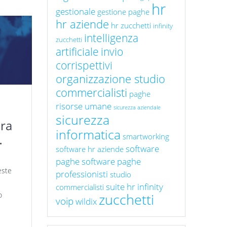
hr
gestionale
gestione paghe
hr aziende
hr zucchetti
infinity
intelligenza
zucchetti
artificiale
invio
corrispettivi
organizzazione studio
commercialisti
paghe
risorse umane
sicurezza aziendale
sicurezza
ora
informatica
smartworking
software
software hr aziende
paghe
software paghe
este
professionisti
studio
i
suite hr infinity
commercialisti
o
zucchetti
voip
wildix