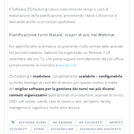
Il Software ZScheduling riduce notevolmente tempi e costi di
elaborazione della pianificazione, prevenendo ritardi o disservizi e
lavorando anche su eccezioni quotidiane.
Pianificazione turni Natale: scopri di più nel Webinar
Per approfondire la tematica, sicuramente molto sentita dalle aziende
nel periodo natalizio, Sabicom ha organizzato un Webinar il 24
novembre alle ore 12, che potrai seguire comodamente dal tuo ufficio,
semplicemente iscrivendoti a
questo link.
ZScheduling è
modulare
, completamente
scalabile
e
configurabile
su molte tipologie di contratti di lavoro: per questo motivo si tratta
del
miglior software per la gestione dei turni nei più diversi
contesti organizzativi
quali aziende di produzione, aziende di servizi,
GDO, call center, sanità, case di riposo e asili, aeroporti, facility
management, logistica e molte altre ancora.
GESTIONE TURNI
HR AZIENDE
HR ZUCCHETTI
INFINITY
ZUCCHETTI
TURNI
ZSCHEDULING
ZSCHEDULING ZUCCHETTI