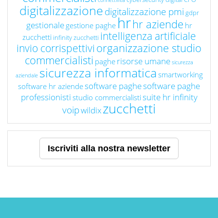
connettività
digitalizzazione
digitalizzazione pmi
gdpr
hr
hr aziende
gestionale
gestione paghe
hr
intelligenza artificiale
zucchetti
infinity zucchetti
organizzazione studio
invio corrispettivi
commercialisti
risorse umane
paghe
sicurezza
sicurezza informatica
smartworking
aziendale
software paghe
software paghe
software hr aziende
professionisti
suite hr infinity
studio commercialisti
zucchetti
voip
wildix
Iscriviti alla nostra newsletter