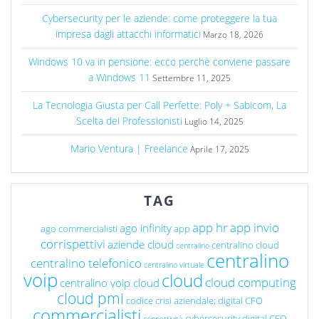
Cybersecurity per le aziende: come proteggere la tua
impresa dagli attacchi informatici
Marzo 18, 2026
Windows 10 va in pensione: ecco perchè conviene passare
a Windows 11
Settembre 11, 2025
La Tecnologia Giusta per Call Perfette: Poly + Sabicom, La
Scelta dei Professionisti
Luglio 14, 2025
Mario Ventura | Freelance
Aprile 17, 2025
TAG
app hr
app invio
ago infinity
ago commercialisti
app
corrispettivi
aziende cloud
centralino cloud
centralino
centralino
centralino telefonico
centralino virtuale
voip
cloud
cloud computing
centralino voip cloud
cloud pmi
codice crisi aziendale; digital CFO
commercialisti
cybersecurity
digital CFO