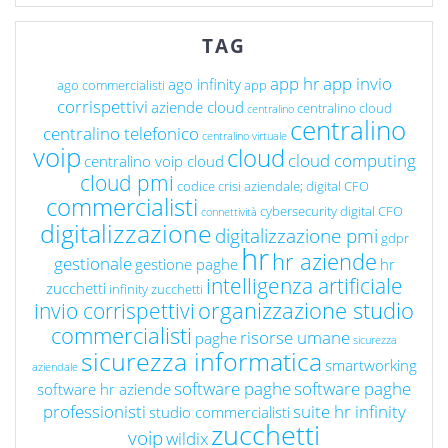
TAG
app hr
app invio
ago infinity
ago commercialisti
app
corrispettivi
aziende cloud
centralino cloud
centralino
centralino
centralino telefonico
centralino virtuale
voip
cloud
cloud computing
centralino voip cloud
cloud pmi
codice crisi aziendale; digital CFO
commercialisti
cybersecurity
digital CFO
connettività
digitalizzazione
digitalizzazione pmi
gdpr
hr
hr aziende
gestionale
gestione paghe
hr
intelligenza artificiale
zucchetti
infinity zucchetti
organizzazione studio
invio corrispettivi
commercialisti
risorse umane
paghe
sicurezza
sicurezza informatica
smartworking
aziendale
software paghe
software paghe
software hr aziende
professionisti
suite hr infinity
studio commercialisti
zucchetti
voip
wildix