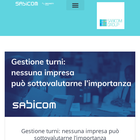
blog e news
my sabicom
Gestione turni: nessuna impresa può
sottovalutarne l’importanza