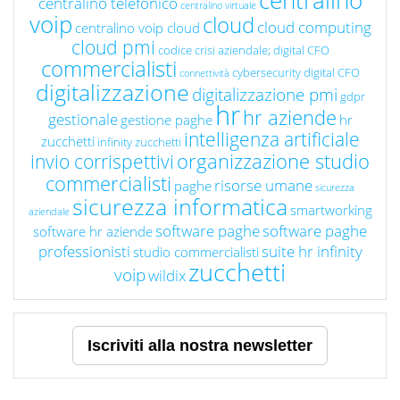
centralino
centralino telefonico
centralino virtuale
voip
cloud
cloud computing
centralino voip cloud
cloud pmi
codice crisi aziendale; digital CFO
commercialisti
cybersecurity
digital CFO
connettività
digitalizzazione
digitalizzazione pmi
gdpr
hr
hr aziende
gestionale
gestione paghe
hr
intelligenza artificiale
zucchetti
infinity zucchetti
organizzazione studio
invio corrispettivi
commercialisti
risorse umane
paghe
sicurezza
sicurezza informatica
smartworking
aziendale
software paghe
software paghe
software hr aziende
professionisti
suite hr infinity
studio commercialisti
zucchetti
voip
wildix
Iscriviti alla nostra newsletter