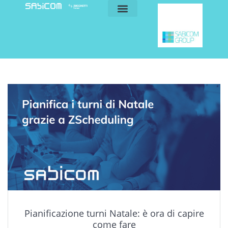
blog e news
my sabicom
Pianificazione turni Natale: è ora di capire
come fare