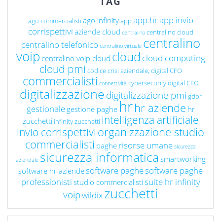
TAG
app hr
app invio
ago infinity
ago commercialisti
app
corrispettivi
aziende cloud
centralino cloud
centralino
centralino
centralino telefonico
centralino virtuale
voip
cloud
cloud computing
centralino voip cloud
cloud pmi
codice crisi aziendale; digital CFO
commercialisti
cybersecurity
digital CFO
connettività
digitalizzazione
digitalizzazione pmi
gdpr
hr
hr aziende
gestionale
gestione paghe
hr
intelligenza artificiale
zucchetti
infinity zucchetti
organizzazione studio
invio corrispettivi
commercialisti
risorse umane
paghe
sicurezza
sicurezza informatica
smartworking
aziendale
software paghe
software paghe
software hr aziende
professionisti
suite hr infinity
studio commercialisti
zucchetti
voip
wildix