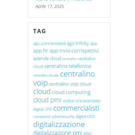
Aprile 17, 2025
TAG
ago infinity
ago commercialisti
app
app hr
app invio corrispettivi
aziende cloud
centralino
centralino
centralino telefonico
cloud
centralino
centralino virtuale
voip
centralino voip cloud
cloud
cloud computing
cloud pmi
codice crisi aziendale;
commercialisti
digital CFO
cybersecurity
digital CFO
connettività
digitalizzazione
digitalizzazione pmi
gdpr