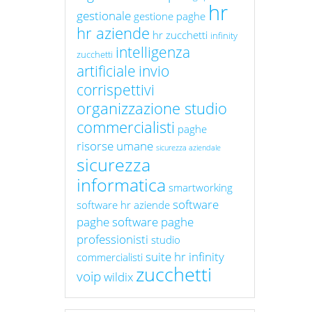
hr
gestionale
gestione paghe
hr aziende
hr zucchetti
infinity
intelligenza
zucchetti
artificiale
invio
corrispettivi
organizzazione studio
commercialisti
paghe
risorse umane
sicurezza aziendale
sicurezza
informatica
smartworking
software
software hr aziende
paghe
software paghe
professionisti
studio
suite hr infinity
commercialisti
zucchetti
voip
wildix