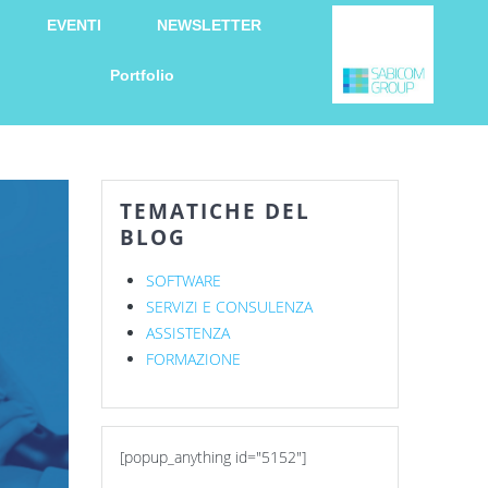
EVENTI
NEWSLETTER
Portfolio
TEMATICHE DEL
BLOG
SOFTWARE
SERVIZI E CONSULENZA
ASSISTENZA
FORMAZIONE
[popup_anything id="5152"]