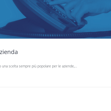
 azienda
to una scelta sempre più popolare per le aziende,…