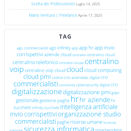
Scelta dei Professionisti
Luglio 14, 2025
Mario Ventura | Freelance
Aprile 17, 2025
TAG
app hr
app invio
ago infinity
ago commercialisti
app
corrispettivi
aziende cloud
centralino cloud
centralino
centralino
centralino telefonico
centralino virtuale
voip
cloud
cloud computing
centralino voip cloud
cloud pmi
codice crisi aziendale; digital CFO
commercialisti
cybersecurity
digital CFO
connettività
digitalizzazione
digitalizzazione pmi
gdpr
hr
hr aziende
gestionale
gestione paghe
hr
intelligenza artificiale
zucchetti
infinity zucchetti
organizzazione studio
invio corrispettivi
commercialisti
risorse umane
paghe
sicurezza
sicurezza informatica
smartworking
aziendale