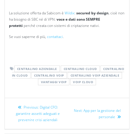
La soluzione offerta da Sabicom è
Wildix
:
secured by design
, cioè non
ha bisogno di SBC né di VPN:
voce e dati sono SEMPRE
protetti
perché creata con sistemi di criptazione nativi.
Se vuoi saperne di più,
contattaci
.
CENTRALINO AZIENDALE
CENTRALINO CLOUD
CENTRALINO
IN CLOUD
CENTRALINO VOIP
CENTRALINO VOIP AZIENDALE
VANTAGGI VOIP
VOIP CLOUD
Previous:
Digital CFO:
Next:
App per la gestione del
garantire assetti adeguati e
personale
prevenire crisi aziendali