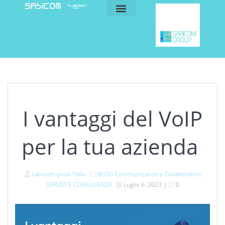
blog e news
my sabicom
I vantaggi del VoIP
per la tua azienda
sabicom-prod-104x
BLOG
Communication e Collaboration
SERVIZI E CONSULENZA
Luglio 6, 2023
|
0