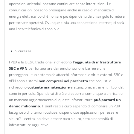
operazioni aziendali possano continuare senza interruzioni. Le
comunicazioni possono proseguire anche in caso di mancanza di
energia elettrica, poiché non si è più dipendenti da un singolo fornitore
per tornare operativi. Ovunque ci sia una connessione Internet, ci sarà
una linea telefonica disponibile.
Sicurezza
I PBX e le UC&C tradizionali richiedono
l’aggiunta di infrastrutture
SBC e VPN
per funzionare da remoto: sono le barriere che
proteggono il tuo sistema da attacchi informatici e virus esterni. SBC e
VPN sono sistemi
non compresi nel pacchetto
che acquisti e
richiedono
costante manutenzione
e attenzione, altrimenti i tuoi dati
sono in pericolo. Spenderai di più e ti esporrai comunque a un rischio:
un mancato aggiornamento di queste infrastrutture
può portarti un
danno milionario.
Ti sentiresti sicuro sapendo di comprare un PBX
bisognoso di ulteriori costose, dispendiose applicazioni per essere
sicuro? Il centralino deve essere nato sicuro, senza necessità di
infrastrutture aggiuntive.