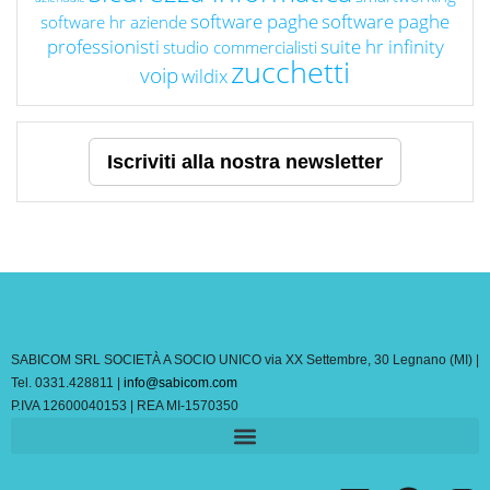
software paghe
software paghe
software hr aziende
professionisti
suite hr infinity
studio commercialisti
zucchetti
voip
wildix
Iscriviti alla nostra newsletter
SABICOM SRL SOCIETÀ A SOCIO UNICO via XX Settembre, 30 Legnano (MI) |
Tel. 0331.428811 |
info@sabicom.com
P.IVA 12600040153 | REA MI-1570350